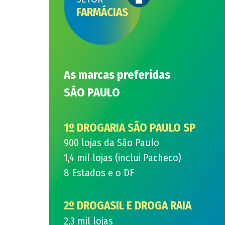
FARMÁCIAS
As marcas preferidas
SÃO PAULO
1º DROGARIA SÃO PAULO SP
900 lojas da São Paulo
1,4 mil lojas (inclui Pacheco)
8 Estados e o DF
2º
DROGASIL E DROGA RAIA
2,3 mil lojas