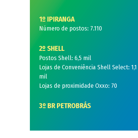
1º IPIRANGA
Número de postos: 7.110
2º
SHELL
Postos Shell: 6,5 mil
Lojas de Conveniência Shell Select: 1,1
mil
Lojas de proximidade Oxxo: 70
3º
BR PETROBRÁS