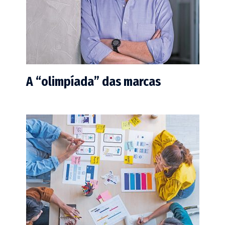
A “olimpíada” das marcas