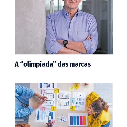
A “olimpíada” das marcas