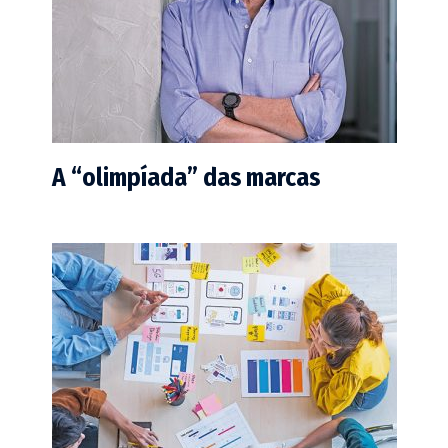
A “olimpíada” das marcas